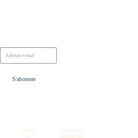
S'abonner à la 
Contact :
contact@nanana
newsletter
s.shop
S'abonner
Pensez aussi à 
visiter
Mentio
Conditions 
FAQ
Espace 
ns 
Générales de 