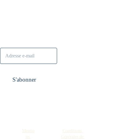
S'abonner à la 
Contact :
contact@nanana
newsletter
s.shop
S'abonner
Pensez aussi à 
visiter
Mentio
Conditions 
FAQ
Espace 
ns 
Générales de 