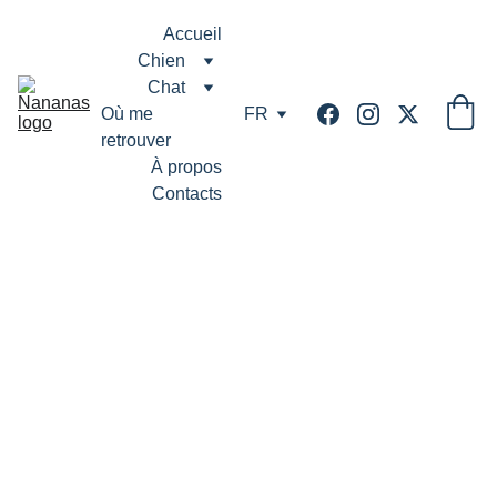
Accueil
Chien
Chat
Où me 
FR
retrouver
À propos
Contacts
Colliers de 
perles anti-