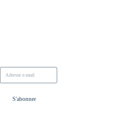
S'abonner à la 
Contact :
contact@nanana
newsletter
s.shop
S'abonner
Pensez aussi à 
visiter