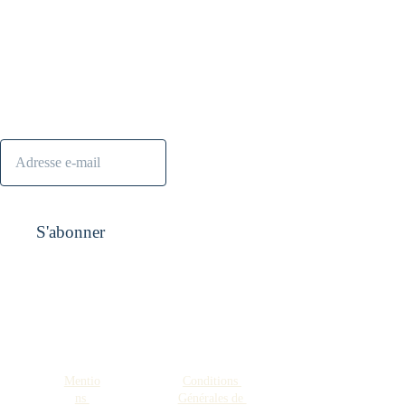
S'abonner à la 
Contact :
contact@nanana
newsletter
s.shop
S'abonner
Pensez aussi à 
visiter
Mentio
Conditions 
FAQ
Espace 
ns 
Générales de 