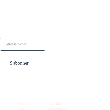
S'abonner à la 
Contact :
contact@nanana
newsletter
s.shop
S'abonner
Pensez aussi à 
visiter
Mentio
Conditions 
FAQ
Espace 
ns 
Générales de 